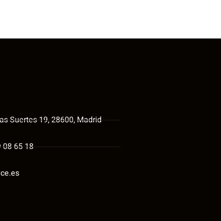
las Suertes 19, 28600, Madrid
9 08 65 18
ce.es