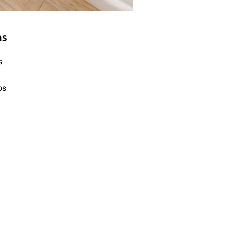
as
s
os