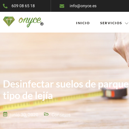
609 08 65 18
info@onyce.es
INICIO
SERVICIOS
Desinfectar suelos de parque
tipo de lejía
junio 30, 2020
Consejos