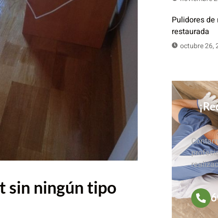
Pulidores de
restaurada
octubre 26,
¡Rec
Contamo
profesi
realiza
 sin ningún tipo
6