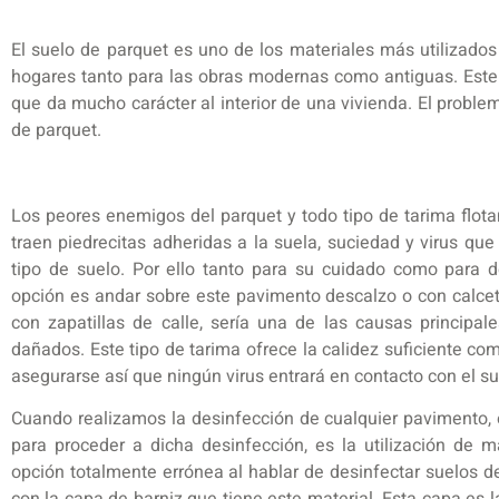
El suelo de parquet es uno de los materiales más utilizados 
hogares tanto para las obras modernas como antiguas. Este
que da mucho carácter al interior de una vivienda. El proble
de parquet.
Los peores enemigos del parquet y todo tipo de tarima flotan
traen piedrecitas adheridas a la suela, suciedad y virus que
tipo de suelo. Por ello tanto para su cuidado como para d
opción es andar sobre este pavimento descalzo o con calcetin
con zapatillas de calle, sería una de las causas principal
dañados. Este tipo de tarima ofrece la calidez suficiente co
asegurarse así que ningún virus entrará en contacto con el su
Cuando realizamos la desinfección de cualquier pavimento,
para proceder a dicha desinfección, es la utilización de m
opción totalmente errónea al hablar de desinfectar suelos de
con la capa de barniz que tiene este material. Esta capa es 