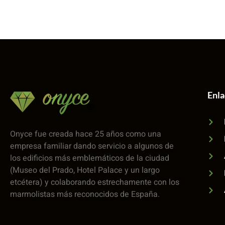
Enl
Onyce fue creada hace 25 años como una
empresa familiar dando servicio a algunos de
los edificios más emblemáticos de la ciudad
(Museo del Prado, Hotel Palace y un largo
etcétera) y colaborando estrechamente con los
marmolistas más reconocidos de España.