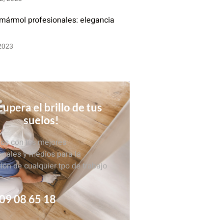
 mármol profesionales: elegancia
 2023
upera el brillo de tus
suelos!
s con los mejores
onales y medios para la
ción de cualquier tpo de trabajo
09 08 65 18