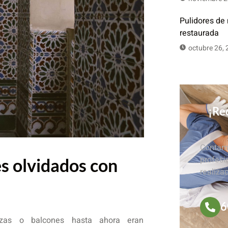
Pulidores de
restaurada
octubre 26,
¡Rec
Contamo
profesi
s olvidados con
realiza
6
zas o balcones hasta ahora eran