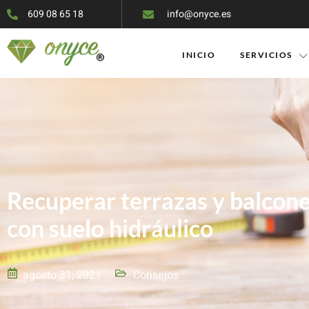
609 08 65 18
info@onyce.es
INICIO
SERVICIOS
Recuperar terrazas y balcone
con suelo hidráulico
agosto 31, 2021
Consejos