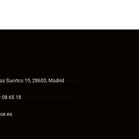
las Suertes 19, 28600, Madrid
9 08 65 18
ce.es