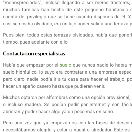
“menospreciados”, incluso llegando a ser meros trasteros,
muchas familias han hecho de este pequeño habitáculo el
cuenta del privilegio que se tiene cuando dispones de él.
casi se nos ha olvidado, era un lujo poder salir a una terraza
Pues bien, todas estas terrazas olvidadas, había que poner
tiempo, pues adelante con ello.
Contacta con especialistas
Había que empezar por el
suelo
que nunca nadie lo había mir
suelo hidráulico, lo suyo era contratar a una empresa espec
pero claro, nadie podía ir a tu casa para hacer el trabajo
hacer un apaño casero hasta que pudieran venir.
Muchos optaron por alfombras como una opción provisional, h
o incluso madera. Se podían pedir por internet y son fáci
abrieran y poder hacer algo ya un poco más en serio.
Pero una vez que ya empezamos con las fases de desconfi
necesitábamos alegría y color a nuestro alrededor. Este es