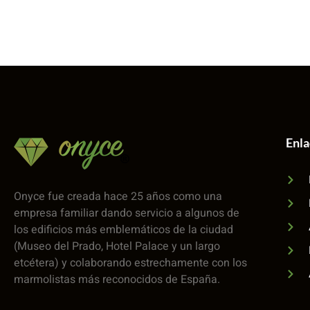
Enl
Onyce fue creada hace 25 años como una
empresa familiar dando servicio a algunos de
los edificios más emblemáticos de la ciudad
(Museo del Prado, Hotel Palace y un largo
etcétera) y colaborando estrechamente con los
marmolistas más reconocidos de España.