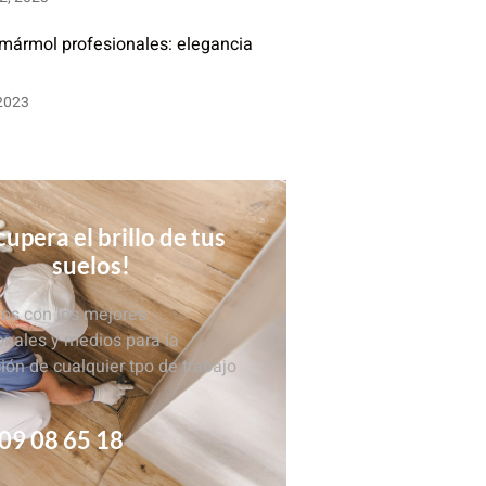
 mármol profesionales: elegancia
 2023
upera el brillo de tus
suelos!
s con los mejores
onales y medios para la
ción de cualquier tpo de trabajo
09 08 65 18